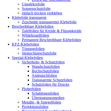
Glasdekorfolie
Sonnenschutzfolie
einfach trocken verkleben
Klebefolie transparent
Zuschnitte transparenter Klebefolie
Beschreibbare Klebefolien
Tafelfolien für Kreide & Flüssigkreide
Whiteboardfolien
Permanent Beschreibbare Klebefolien
KFZ-Klebefolien
Tönungsfolien
Steinschlagschutzfolie
Spezial-Klebefolien
Sicherheits- & Schutzfolien
Wandschutzfolien
Buchschutzfolien
Antirutschfolien
Transparente Schutzfolien
Schutzfolien für Drucke
Plotterfolien
Schablonenfolien
Übertragungsmedien
Metallic- & Spiegelfolien
Projektionsfolien