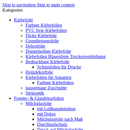
Skip to navigation
Skip to main content
Kategorien
Klebefolie
Farbige Klebefolien
PVC freie Klebefolien
Dicke Klebefolie
Grundierungsfolie
Dekorfolie
Doppelseitige Klebefolie
Klebefolien Blasenfreie Trockenverklebung
Bedruckbare Klebefolie
Schutzfolien für Drucke
Holzdekorfolie
Klebefolien für Aquarien
Farbige Klebefolien
passgenaue Zuschnitte
Steinoptik
Fenster- & Glasdekorfolien
Milchglasfolie
mit Luftkanalstruktur
mit Dekor
Milchglasfolie nach Maß
Durchlaufschutz
Druck auf Milchglasfolie