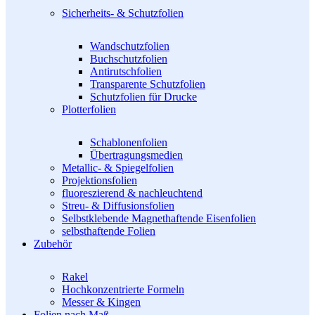
Sicherheits- & Schutzfolien
Wandschutzfolien
Buchschutzfolien
Antirutschfolien
Transparente Schutzfolien
Schutzfolien für Drucke
Plotterfolien
Schablonenfolien
Übertragungsmedien
Metallic- & Spiegelfolien
Projektionsfolien
fluoreszierend & nachleuchtend
Streu- & Diffusionsfolien
Selbstklebende Magnethaftende Eisenfolien
selbsthaftende Folien
Zubehör
Rakel
Hochkonzentrierte Formeln
Messer & Kingen
Folien nach Maß