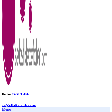
Hotline
05257-934402
dw@selbstklebefolien.com
Menu