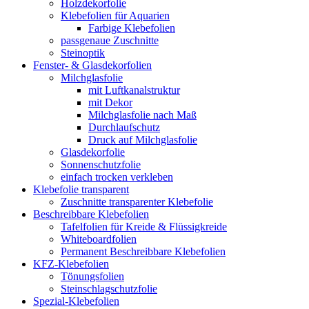
Holzdekorfolie
Klebefolien für Aquarien
Farbige Klebefolien
passgenaue Zuschnitte
Steinoptik
Fenster- & Glasdekorfolien
Milchglasfolie
mit Luftkanalstruktur
mit Dekor
Milchglasfolie nach Maß
Durchlaufschutz
Druck auf Milchglasfolie
Glasdekorfolie
Sonnenschutzfolie
einfach trocken verkleben
Klebefolie transparent
Zuschnitte transparenter Klebefolie
Beschreibbare Klebefolien
Tafelfolien für Kreide & Flüssigkreide
Whiteboardfolien
Permanent Beschreibbare Klebefolien
KFZ-Klebefolien
Tönungsfolien
Steinschlagschutzfolie
Spezial-Klebefolien