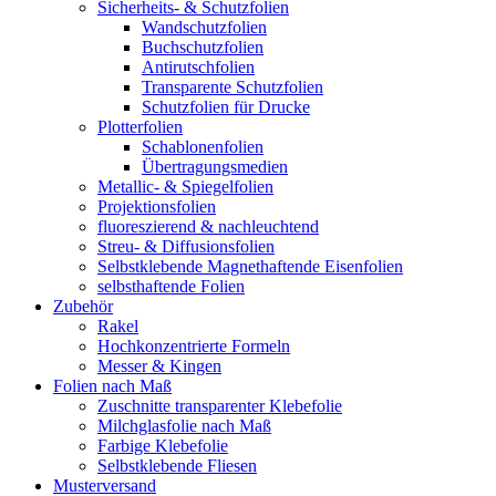
Sicherheits- & Schutzfolien
Wandschutzfolien
Buchschutzfolien
Antirutschfolien
Transparente Schutzfolien
Schutzfolien für Drucke
Plotterfolien
Schablonenfolien
Übertragungsmedien
Metallic- & Spiegelfolien
Projektionsfolien
fluoreszierend & nachleuchtend
Streu- & Diffusionsfolien
Selbstklebende Magnethaftende Eisenfolien
selbsthaftende Folien
Zubehör
Rakel
Hochkonzentrierte Formeln
Messer & Kingen
Folien nach Maß
Zuschnitte transparenter Klebefolie
Milchglasfolie nach Maß
Farbige Klebefolie
Selbstklebende Fliesen
Musterversand