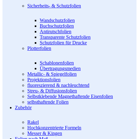
Sicherheits- & Schutzfolien
Wandschutzfolien
Buchschutzfolien
Antirutschfolien
Transparente Schutzfolien
Schutzfolien für Drucke
Plotterfolien
Schablonenfolien
Übertragungsmedien
Metallic- & Spiegelfolien
Projektionsfolien
fluoreszierend & nachleuchtend
Streu- & Diffusionsfolien
Selbstklebende Magnethaftende Eisenfolien
selbsthaftende Folien
Zubehör
Rakel
Hochkonzentrierte Formeln
Messer & Kingen
Folien nach Maß