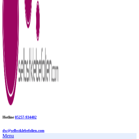
Hotline
05257-934402
dw@selbstklebefolien.com
Menu