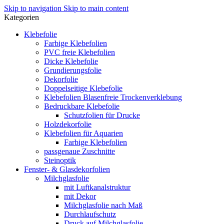
Skip to navigation
Skip to main content
Kategorien
Klebefolie
Farbige Klebefolien
PVC freie Klebefolien
Dicke Klebefolie
Grundierungsfolie
Dekorfolie
Doppelseitige Klebefolie
Klebefolien Blasenfreie Trockenverklebung
Bedruckbare Klebefolie
Schutzfolien für Drucke
Holzdekorfolie
Klebefolien für Aquarien
Farbige Klebefolien
passgenaue Zuschnitte
Steinoptik
Fenster- & Glasdekorfolien
Milchglasfolie
mit Luftkanalstruktur
mit Dekor
Milchglasfolie nach Maß
Durchlaufschutz
Druck auf Milchglasfolie