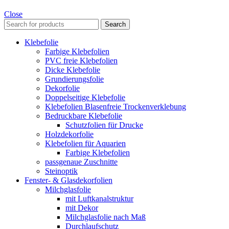
Close
Search
Klebefolie
Farbige Klebefolien
PVC freie Klebefolien
Dicke Klebefolie
Grundierungsfolie
Dekorfolie
Doppelseitige Klebefolie
Klebefolien Blasenfreie Trockenverklebung
Bedruckbare Klebefolie
Schutzfolien für Drucke
Holzdekorfolie
Klebefolien für Aquarien
Farbige Klebefolien
passgenaue Zuschnitte
Steinoptik
Fenster- & Glasdekorfolien
Milchglasfolie
mit Luftkanalstruktur
mit Dekor
Milchglasfolie nach Maß
Durchlaufschutz