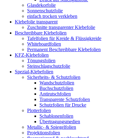
Glasdekorfolie
Sonnenschutzfolie
einfach trocken verkleben
Klebefolie transparent
Zuschnitte transparenter Klebefolie
Beschreibbare Klebefolien
Tafelfolien für Kreide & Flüssigkreide
Whiteboardfolien
Permanent Beschreibbare Klebefolien
KFZ-Klebefolien
Tönungsfolien
Steinschlagschutzfolie
Spezial-Klebefolien
Sicherheits- & Schutzfolien
Wandschutzfolien
Buchschutzfolien
Antirutschfolien
Transparente Schutzfolien
Schutzfolien für Drucke
Plotterfolien
Schablonenfolien
Übertragungsmedien
Metallic- & Spiegelfolien
Projektionsfolien