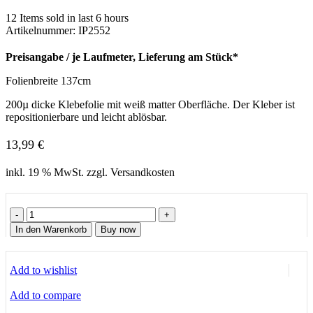
12
Items sold in last 6 hours
Artikelnummer:
IP2552
Preisangabe / je Laufmeter, Lieferung am Stück*
Folienbreite 137cm
200µ dicke Klebefolie mit weiß matter Oberfläche. Der Kleber ist
repositionierbare und leicht ablösbar.
13,99
€
inkl. 19 % MwSt. zzgl. Versandkosten
200µ
dicke
In den Warenkorb
Buy now
Klebefolie
weiß
matt
Add to wishlist
Menge
Add to compare