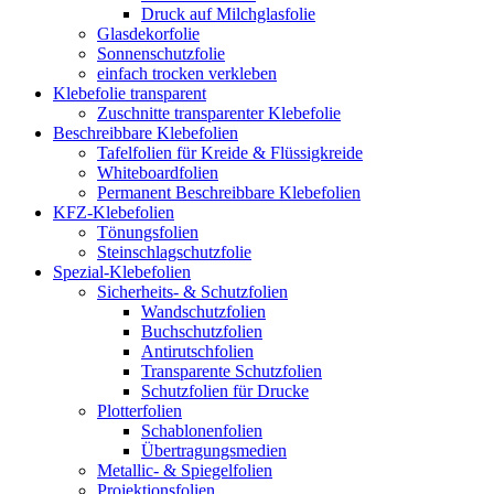
Druck auf Milchglasfolie
Glasdekorfolie
Sonnenschutzfolie
einfach trocken verkleben
Klebefolie transparent
Zuschnitte transparenter Klebefolie
Beschreibbare Klebefolien
Tafelfolien für Kreide & Flüssigkreide
Whiteboardfolien
Permanent Beschreibbare Klebefolien
KFZ-Klebefolien
Tönungsfolien
Steinschlagschutzfolie
Spezial-Klebefolien
Sicherheits- & Schutzfolien
Wandschutzfolien
Buchschutzfolien
Antirutschfolien
Transparente Schutzfolien
Schutzfolien für Drucke
Plotterfolien
Schablonenfolien
Übertragungsmedien
Metallic- & Spiegelfolien
Projektionsfolien