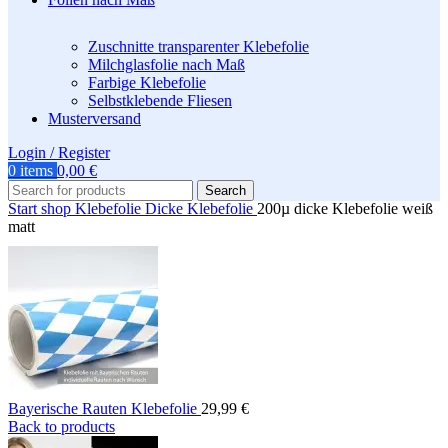
Zuschnitte transparenter Klebefolie
Milchglasfolie nach Maß
Farbige Klebefolie
Selbstklebende Fliesen
Musterversand
Login / Register
0
items
0,00
€
Search
Start
shop
Klebefolie
Dicke Klebefolie
200µ dicke Klebefolie weiß
matt
Bayerische Rauten Klebefolie
29,99
€
Back to products