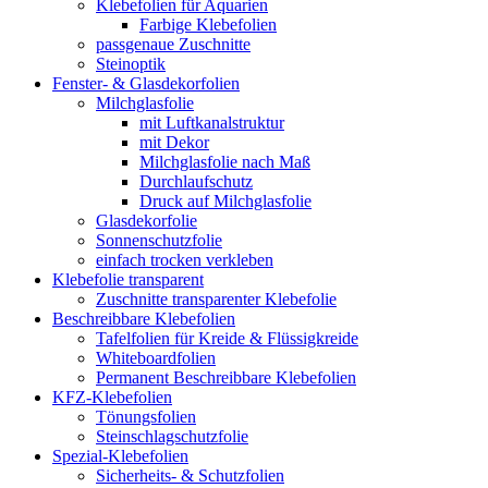
Klebefolien für Aquarien
Farbige Klebefolien
passgenaue Zuschnitte
Steinoptik
Fenster- & Glasdekorfolien
Milchglasfolie
mit Luftkanalstruktur
mit Dekor
Milchglasfolie nach Maß
Durchlaufschutz
Druck auf Milchglasfolie
Glasdekorfolie
Sonnenschutzfolie
einfach trocken verkleben
Klebefolie transparent
Zuschnitte transparenter Klebefolie
Beschreibbare Klebefolien
Tafelfolien für Kreide & Flüssigkreide
Whiteboardfolien
Permanent Beschreibbare Klebefolien
KFZ-Klebefolien
Tönungsfolien
Steinschlagschutzfolie
Spezial-Klebefolien
Sicherheits- & Schutzfolien