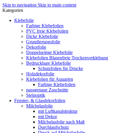
Skip to navigation
Skip to main content
Kategorien
Klebefolie
Farbige Klebefolien
PVC freie Klebefolien
Dicke Klebefolie
Grundierungsfolie
Dekorfolie
Doppelseitige Klebefolie
Klebefolien Blasenfreie Trockenverklebung
Bedruckbare Klebefolie
Schutzfolien für Drucke
Holzdekorfolie
Klebefolien für Aquarien
Farbige Klebefolien
passgenaue Zuschnitte
Steinoptik
Fenster- & Glasdekorfolien
Milchglasfolie
mit Luftkanalstruktur
mit Dekor
Milchglasfolie nach Maß
Durchlaufschutz
Druck auf Milchglasfolie