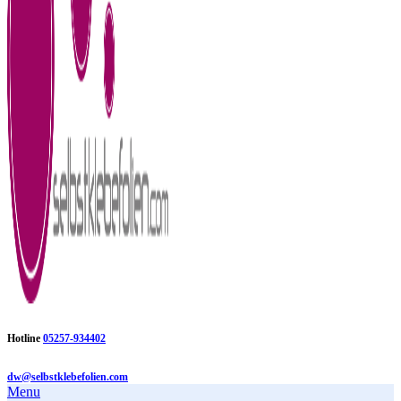
Hotline
05257-934402
dw@selbstklebefolien.com
Menu