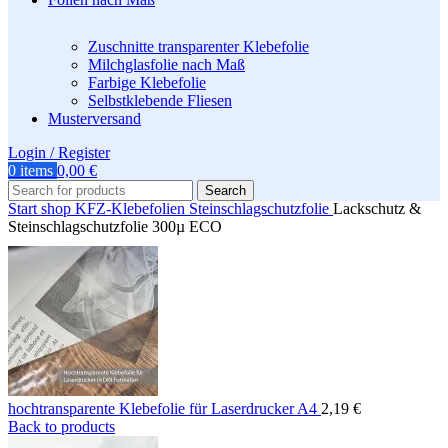
Zuschnitte transparenter Klebefolie
Milchglasfolie nach Maß
Farbige Klebefolie
Selbstklebende Fliesen
Musterversand
Login / Register
0
items
0,00
€
Search
Start
shop
KFZ-Klebefolien
Steinschlagschutzfolie
Lackschutz &
Steinschlagschutzfolie 300µ ECO
hochtransparente Klebefolie für Laserdrucker A4
2,19
€
Back to products