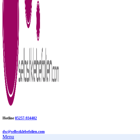
Hotline
05257-934402
dw@selbstklebefolien.com
Menu