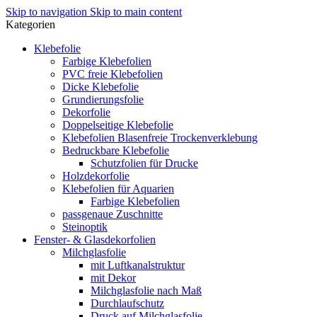
Skip to navigation
Skip to main content
Kategorien
Klebefolie
Farbige Klebefolien
PVC freie Klebefolien
Dicke Klebefolie
Grundierungsfolie
Dekorfolie
Doppelseitige Klebefolie
Klebefolien Blasenfreie Trockenverklebung
Bedruckbare Klebefolie
Schutzfolien für Drucke
Holzdekorfolie
Klebefolien für Aquarien
Farbige Klebefolien
passgenaue Zuschnitte
Steinoptik
Fenster- & Glasdekorfolien
Milchglasfolie
mit Luftkanalstruktur
mit Dekor
Milchglasfolie nach Maß
Durchlaufschutz
Druck auf Milchglasfolie