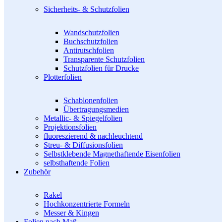
Sicherheits- & Schutzfolien
Wandschutzfolien
Buchschutzfolien
Antirutschfolien
Transparente Schutzfolien
Schutzfolien für Drucke
Plotterfolien
Schablonenfolien
Übertragungsmedien
Metallic- & Spiegelfolien
Projektionsfolien
fluoreszierend & nachleuchtend
Streu- & Diffusionsfolien
Selbstklebende Magnethaftende Eisenfolien
selbsthaftende Folien
Zubehör
Rakel
Hochkonzentrierte Formeln
Messer & Kingen
Folien nach Maß