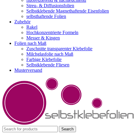
fluoreszierend & nachleuchtend
Streu- & Diffusionsfolien
Selbstklebende Magnethaftende Eisenfolien
selbsthaftende Folien
Zubehör
Rakel
Hochkonzentrierte Formeln
Messer & Kingen
Folien nach Maß
Zuschnitte transparenter Klebefolie
Milchglasfolie nach Maß
Farbige Klebefolie
Selbstklebende Fliesen
Musterversand
Search