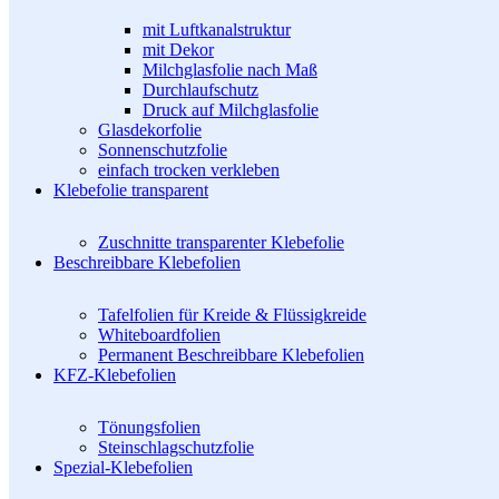
mit Luftkanalstruktur
mit Dekor
Milchglasfolie nach Maß
Durchlaufschutz
Druck auf Milchglasfolie
Glasdekorfolie
Sonnenschutzfolie
einfach trocken verkleben
Klebefolie transparent
Zuschnitte transparenter Klebefolie
Beschreibbare Klebefolien
Tafelfolien für Kreide & Flüssigkreide
Whiteboardfolien
Permanent Beschreibbare Klebefolien
KFZ-Klebefolien
Tönungsfolien
Steinschlagschutzfolie
Spezial-Klebefolien