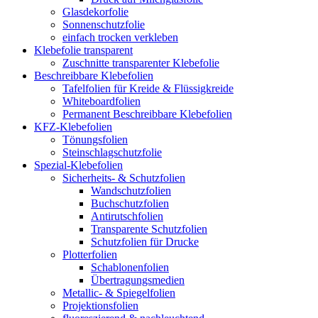
Glasdekorfolie
Sonnenschutzfolie
einfach trocken verkleben
Klebefolie transparent
Zuschnitte transparenter Klebefolie
Beschreibbare Klebefolien
Tafelfolien für Kreide & Flüssigkreide
Whiteboardfolien
Permanent Beschreibbare Klebefolien
KFZ-Klebefolien
Tönungsfolien
Steinschlagschutzfolie
Spezial-Klebefolien
Sicherheits- & Schutzfolien
Wandschutzfolien
Buchschutzfolien
Antirutschfolien
Transparente Schutzfolien
Schutzfolien für Drucke
Plotterfolien
Schablonenfolien
Übertragungsmedien
Metallic- & Spiegelfolien
Projektionsfolien