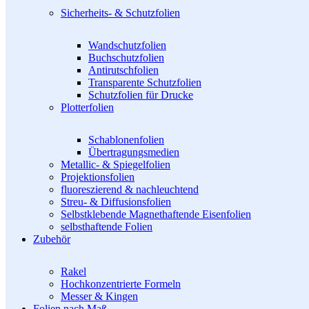
Sicherheits- & Schutzfolien
Wandschutzfolien
Buchschutzfolien
Antirutschfolien
Transparente Schutzfolien
Schutzfolien für Drucke
Plotterfolien
Schablonenfolien
Übertragungsmedien
Metallic- & Spiegelfolien
Projektionsfolien
fluoreszierend & nachleuchtend
Streu- & Diffusionsfolien
Selbstklebende Magnethaftende Eisenfolien
selbsthaftende Folien
Zubehör
Rakel
Hochkonzentrierte Formeln
Messer & Kingen
Folien nach Maß