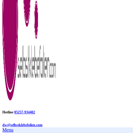
Hotline
05257-934402
dw@selbstklebefolien.com
Menu