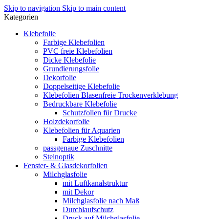
Skip to navigation
Skip to main content
Kategorien
Klebefolie
Farbige Klebefolien
PVC freie Klebefolien
Dicke Klebefolie
Grundierungsfolie
Dekorfolie
Doppelseitige Klebefolie
Klebefolien Blasenfreie Trockenverklebung
Bedruckbare Klebefolie
Schutzfolien für Drucke
Holzdekorfolie
Klebefolien für Aquarien
Farbige Klebefolien
passgenaue Zuschnitte
Steinoptik
Fenster- & Glasdekorfolien
Milchglasfolie
mit Luftkanalstruktur
mit Dekor
Milchglasfolie nach Maß
Durchlaufschutz
Druck auf Milchglasfolie