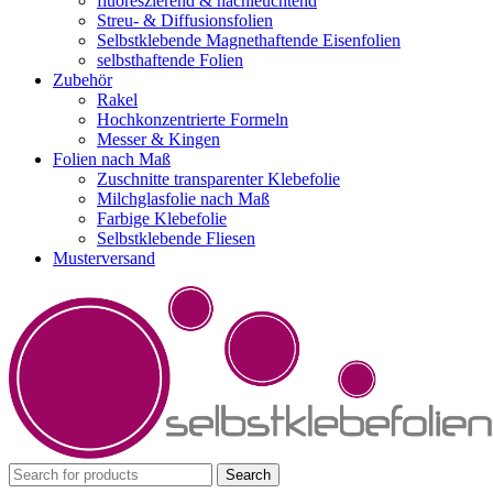
fluoreszierend & nachleuchtend
Streu- & Diffusionsfolien
Selbstklebende Magnethaftende Eisenfolien
selbsthaftende Folien
Zubehör
Rakel
Hochkonzentrierte Formeln
Messer & Kingen
Folien nach Maß
Zuschnitte transparenter Klebefolie
Milchglasfolie nach Maß
Farbige Klebefolie
Selbstklebende Fliesen
Musterversand
Search