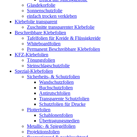
Glasdekorfolie
Sonnenschutzfolie
einfach trocken verkleben
Klebefolie transparent
Zuschnitte transparenter Klebefolie
Beschreibbare Klebefolien
Tafelfolien für Kreide & Flüssigkreide
Whiteboardfolien
Permanent Beschreibbare Klebefolien
KFZ-Klebefolien
Tönungsfolien
Steinschlagschutzfolie
Spezial-Klebefolien
Sicherheits- & Schutzfolien
Wandschutzfolien
Buchschutzfolien
Antirutschfolien
Transparente Schutzfolien
Schutzfolien für Drucke
Plotterfolien
Schablonenfolien
Übertragungsmedien
Metallic- & Spiegelfolien
Projektionsfolien