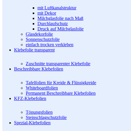
mit Luftkanalstruktur
mit Dekor
Milchglasfolie nach Maß
Durchlaufschutz
Druck auf Milchglasfolie
Glasdekorfolie
Sonnenschutzfolie
einfach trocken verkleben
Klebefolie transparent
Zuschnitte transparenter Klebefolie
Beschreibbare Klebefolien
Tafelfolien für Kreide & Flüssigkreide
Whiteboardfolien
Permanent Beschreibbare Klebefolien
KFZ-Klebefolien
Tönungsfolien
Steinschlagschutzfolie
Spezial-Klebefolien