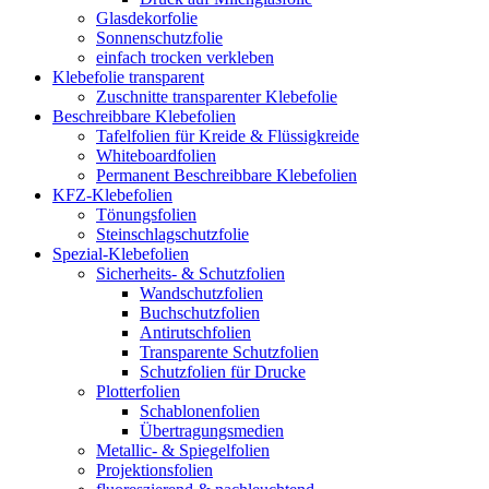
Glasdekorfolie
Sonnenschutzfolie
einfach trocken verkleben
Klebefolie transparent
Zuschnitte transparenter Klebefolie
Beschreibbare Klebefolien
Tafelfolien für Kreide & Flüssigkreide
Whiteboardfolien
Permanent Beschreibbare Klebefolien
KFZ-Klebefolien
Tönungsfolien
Steinschlagschutzfolie
Spezial-Klebefolien
Sicherheits- & Schutzfolien
Wandschutzfolien
Buchschutzfolien
Antirutschfolien
Transparente Schutzfolien
Schutzfolien für Drucke
Plotterfolien
Schablonenfolien
Übertragungsmedien
Metallic- & Spiegelfolien
Projektionsfolien