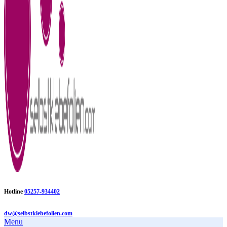
Hotline
05257-934402
dw@selbstklebefolien.com
Menu