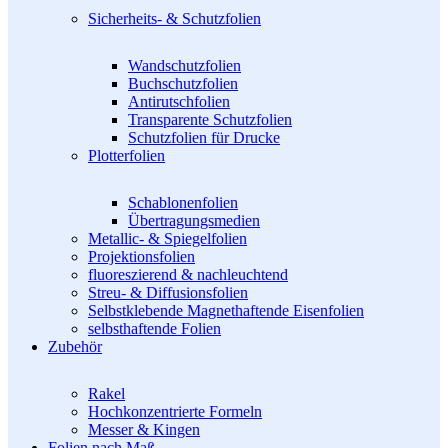
Sicherheits- & Schutzfolien
Wandschutzfolien
Buchschutzfolien
Antirutschfolien
Transparente Schutzfolien
Schutzfolien für Drucke
Plotterfolien
Schablonenfolien
Übertragungsmedien
Metallic- & Spiegelfolien
Projektionsfolien
fluoreszierend & nachleuchtend
Streu- & Diffusionsfolien
Selbstklebende Magnethaftende Eisenfolien
selbsthaftende Folien
Zubehör
Rakel
Hochkonzentrierte Formeln
Messer & Kingen
Folien nach Maß