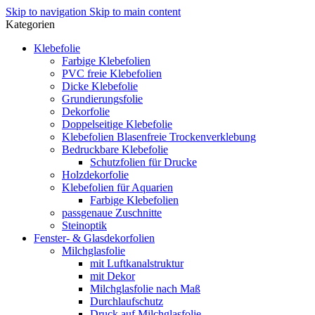
Skip to navigation
Skip to main content
Kategorien
Klebefolie
Farbige Klebefolien
PVC freie Klebefolien
Dicke Klebefolie
Grundierungsfolie
Dekorfolie
Doppelseitige Klebefolie
Klebefolien Blasenfreie Trockenverklebung
Bedruckbare Klebefolie
Schutzfolien für Drucke
Holzdekorfolie
Klebefolien für Aquarien
Farbige Klebefolien
passgenaue Zuschnitte
Steinoptik
Fenster- & Glasdekorfolien
Milchglasfolie
mit Luftkanalstruktur
mit Dekor
Milchglasfolie nach Maß
Durchlaufschutz
Druck auf Milchglasfolie