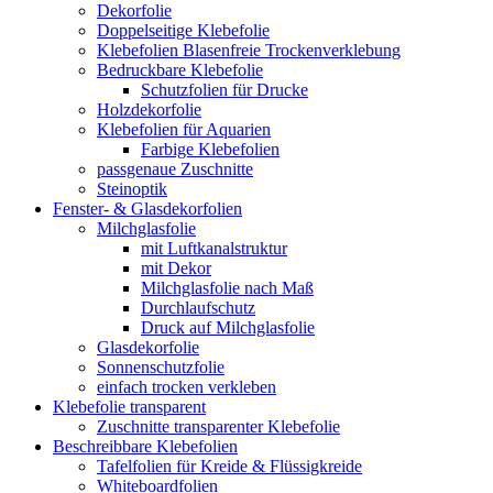
Dekorfolie
Doppelseitige Klebefolie
Klebefolien Blasenfreie Trockenverklebung
Bedruckbare Klebefolie
Schutzfolien für Drucke
Holzdekorfolie
Klebefolien für Aquarien
Farbige Klebefolien
passgenaue Zuschnitte
Steinoptik
Fenster- & Glasdekorfolien
Milchglasfolie
mit Luftkanalstruktur
mit Dekor
Milchglasfolie nach Maß
Durchlaufschutz
Druck auf Milchglasfolie
Glasdekorfolie
Sonnenschutzfolie
einfach trocken verkleben
Klebefolie transparent
Zuschnitte transparenter Klebefolie
Beschreibbare Klebefolien
Tafelfolien für Kreide & Flüssigkreide
Whiteboardfolien