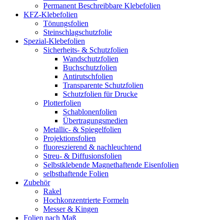
Permanent Beschreibbare Klebefolien
KFZ-Klebefolien
Tönungsfolien
Steinschlagschutzfolie
Spezial-Klebefolien
Sicherheits- & Schutzfolien
Wandschutzfolien
Buchschutzfolien
Antirutschfolien
Transparente Schutzfolien
Schutzfolien für Drucke
Plotterfolien
Schablonenfolien
Übertragungsmedien
Metallic- & Spiegelfolien
Projektionsfolien
fluoreszierend & nachleuchtend
Streu- & Diffusionsfolien
Selbstklebende Magnethaftende Eisenfolien
selbsthaftende Folien
Zubehör
Rakel
Hochkonzentrierte Formeln
Messer & Kingen
Folien nach Maß