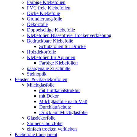
Farbige Klebefolien
PVC freie Klebefolien
Dicke Klebefolie
Grundierungsfolie
Dekorfolie
Doppelseitige Klebefolie
Klebefolien Blasenfreie Trockenverklebung
Bedruckbare Klebefolie
Schutzfolien für Drucke
Holzdekorfolie
Klebefolien für Aquarien
Farbige Klebefolien
passgenaue Zuschnitte
Steinoptik
Fenster- & Glasdekorfolien
Milchglasfolie
mit Luftkanalstruktur
mit Dekor
Milchglasfolie nach Maß
Durchlaufschutz
Druck auf Milchglasfolie
Glasdekorfolie
Sonnenschutzfolie
einfach trocken verkleben
Klebefolie transparent