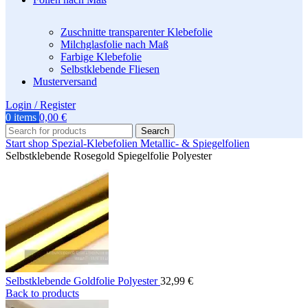
Zuschnitte transparenter Klebefolie
Milchglasfolie nach Maß
Farbige Klebefolie
Selbstklebende Fliesen
Musterversand
Login / Register
0
items
0,00
€
Search
Start
shop
Spezial-Klebefolien
Metallic- & Spiegelfolien
Selbstklebende Rosegold Spiegelfolie Polyester
Selbstklebende Goldfolie Polyester
32,99
€
Back to products