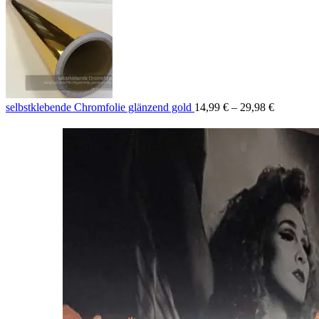
Preisspan
selbstklebende Chromfolie glänzend gold
14,99
€
–
29,98
€
14,99 €
bis
29,98 €