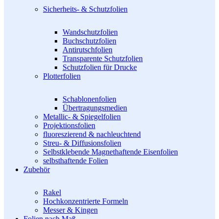
Sicherheits- & Schutzfolien
Wandschutzfolien
Buchschutzfolien
Antirutschfolien
Transparente Schutzfolien
Schutzfolien für Drucke
Plotterfolien
Schablonenfolien
Übertragungsmedien
Metallic- & Spiegelfolien
Projektionsfolien
fluoreszierend & nachleuchtend
Streu- & Diffusionsfolien
Selbstklebende Magnethaftende Eisenfolien
selbsthaftende Folien
Zubehör
Rakel
Hochkonzentrierte Formeln
Messer & Kingen
Folien nach Maß