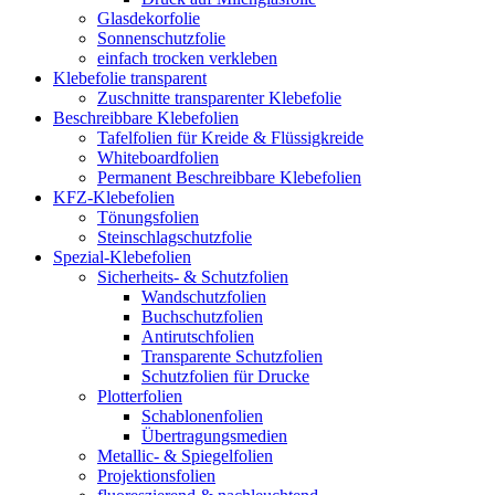
Glasdekorfolie
Sonnenschutzfolie
einfach trocken verkleben
Klebefolie transparent
Zuschnitte transparenter Klebefolie
Beschreibbare Klebefolien
Tafelfolien für Kreide & Flüssigkreide
Whiteboardfolien
Permanent Beschreibbare Klebefolien
KFZ-Klebefolien
Tönungsfolien
Steinschlagschutzfolie
Spezial-Klebefolien
Sicherheits- & Schutzfolien
Wandschutzfolien
Buchschutzfolien
Antirutschfolien
Transparente Schutzfolien
Schutzfolien für Drucke
Plotterfolien
Schablonenfolien
Übertragungsmedien
Metallic- & Spiegelfolien
Projektionsfolien