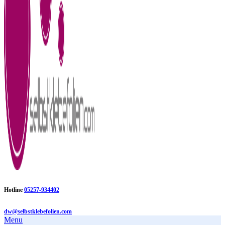
Hotline
05257-934402
dw@selbstklebefolien.com
Menu