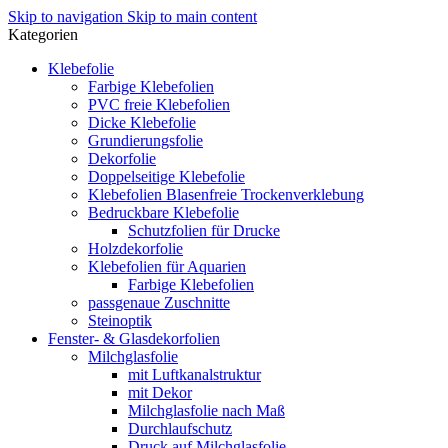
Skip to navigation
Skip to main content
Kategorien
Klebefolie
Farbige Klebefolien
PVC freie Klebefolien
Dicke Klebefolie
Grundierungsfolie
Dekorfolie
Doppelseitige Klebefolie
Klebefolien Blasenfreie Trockenverklebung
Bedruckbare Klebefolie
Schutzfolien für Drucke
Holzdekorfolie
Klebefolien für Aquarien
Farbige Klebefolien
passgenaue Zuschnitte
Steinoptik
Fenster- & Glasdekorfolien
Milchglasfolie
mit Luftkanalstruktur
mit Dekor
Milchglasfolie nach Maß
Durchlaufschutz
Druck auf Milchglasfolie