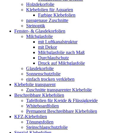
Holzdekorfolie
Klebefolien für Aquarien
Farbige Klebefolien
passgenaue Zuschnitte
Steinoptik
Fenster- & Glasdekorfolien
Milchglasfolie
mit Luftkanalstruktur
mit Dekor
Milchglasfolie nach Maß
Durchlaufschutz
Druck auf Milchglasfolie
Glasdekorfolie
Sonnenschutzfolie
einfach trocken verkleben
Klebefolie transparent
Zuschnitte transparenter Klebefolie
Beschreibbare Klebefolien
Tafelfolien für Kreide & Flüssigkreide
Whiteboardfolien
Permanent Beschreibbare Klebefolien
KFZ-Klebefolien
Tönungsfolien
Steinschlagschutzfolie
Spezial-Klebefolien