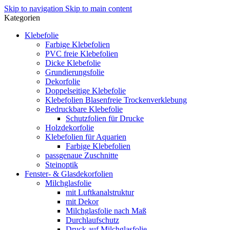
Skip to navigation
Skip to main content
Kategorien
Klebefolie
Farbige Klebefolien
PVC freie Klebefolien
Dicke Klebefolie
Grundierungsfolie
Dekorfolie
Doppelseitige Klebefolie
Klebefolien Blasenfreie Trockenverklebung
Bedruckbare Klebefolie
Schutzfolien für Drucke
Holzdekorfolie
Klebefolien für Aquarien
Farbige Klebefolien
passgenaue Zuschnitte
Steinoptik
Fenster- & Glasdekorfolien
Milchglasfolie
mit Luftkanalstruktur
mit Dekor
Milchglasfolie nach Maß
Durchlaufschutz
Druck auf Milchglasfolie