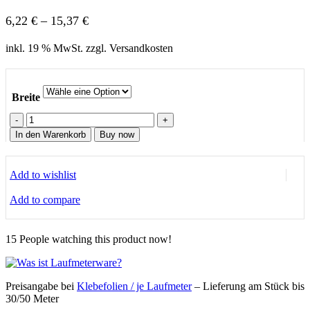
Preisspanne:
6,22
€
–
15,37
€
6,22 €
inkl. 19 % MwSt. zzgl. Versandkosten
bis
15,37 €
Breite
Transparent
matte
In den Warenkorb
Buy now
Klebefolie
Außenbereich
Menge
Add to wishlist
Add to compare
15
People watching this product now!
Preisangabe bei
Klebefolien / je Laufmeter
– Lieferung
am Stück bis
30/50 Meter