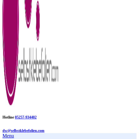
Hotline
05257-934402
dw@selbstklebefolien.com
Menu