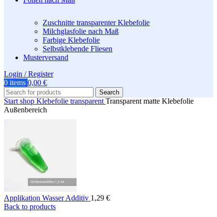
Zuschnitte transparenter Klebefolie
Milchglasfolie nach Maß
Farbige Klebefolie
Selbstklebende Fliesen
Musterversand
Login / Register
0
items
0,00
€
Search
Start
shop
Klebefolie transparent
Transparent matte Klebefolie
Außenbereich
Applikation Wasser Additiv
1,29
€
Back to products