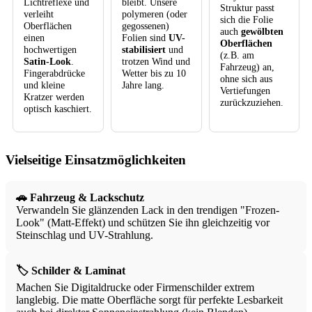
Lichtreflexe und
bleibt. Unsere
Struktur passt
verleiht
polymeren (oder
sich die Folie
Oberflächen
gegossenen)
auch
gewölbten
einen
Folien sind
UV-
Oberflächen
hochwertigen
stabilisiert
und
(z.B. am
Satin-Look
.
trotzen Wind und
Fahrzeug) an,
Fingerabdrücke
Wetter bis zu 10
ohne sich aus
und kleine
Jahre lang.
Vertiefungen
Kratzer werden
zurückzuziehen.
optisch kaschiert.
Vielseitige Einsatzmöglichkeiten
🚗 Fahrzeug & Lackschutz
Verwandeln Sie glänzenden Lack in den trendigen "Frozen-
Look" (Matt-Effekt) und schützen Sie ihn gleichzeitig vor
Steinschlag und UV-Strahlung.
🏷️ Schilder & Laminat
Machen Sie Digitaldrucke oder Firmenschilder extrem
langlebig. Die matte Oberfläche sorgt für perfekte Lesbarkeit