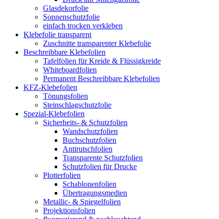
Glasdekorfolie
Sonnenschutzfolie
einfach trocken verkleben
Klebefolie transparent
Zuschnitte transparenter Klebefolie
Beschreibbare Klebefolien
Tafelfolien für Kreide & Flüssigkreide
Whiteboardfolien
Permanent Beschreibbare Klebefolien
KFZ-Klebefolien
Tönungsfolien
Steinschlagschutzfolie
Spezial-Klebefolien
Sicherheits- & Schutzfolien
Wandschutzfolien
Buchschutzfolien
Antirutschfolien
Transparente Schutzfolien
Schutzfolien für Drucke
Plotterfolien
Schablonenfolien
Übertragungsmedien
Metallic- & Spiegelfolien
Projektionsfolien