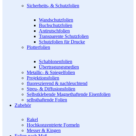
Sicherheits- & Schutzfolien
Wandschutzfolien
Buchschutzfolien
Antirutschfolien
Transparente Schutzfolien
Schutzfolien für Drucke
Plotterfolien
Schablonenfolien
Übertragungsmedien
Metallic- & Spiegelfolien
Projektionsfolien
fluoreszierend & nachleuchtend
Streu- & Diffusionsfolien
Selbstklebende Magnethaftende Eisenfolien
selbsthaftende Folien
Zubehör
Rakel
Hochkonzentrierte Formeln
Messer & Kingen
Folien nach Maß