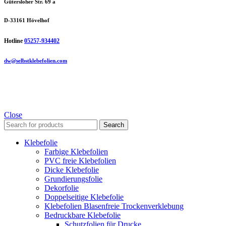
Gütersloher Str. 69 a
D-33161 Hövelhof
Hotline
05257-934402
dw@selbstklebefolien.com
Close
Search
Klebefolie
Farbige Klebefolien
PVC freie Klebefolien
Dicke Klebefolie
Grundierungsfolie
Dekorfolie
Doppelseitige Klebefolie
Klebefolien Blasenfreie Trockenverklebung
Bedruckbare Klebefolie
Schutzfolien für Drucke