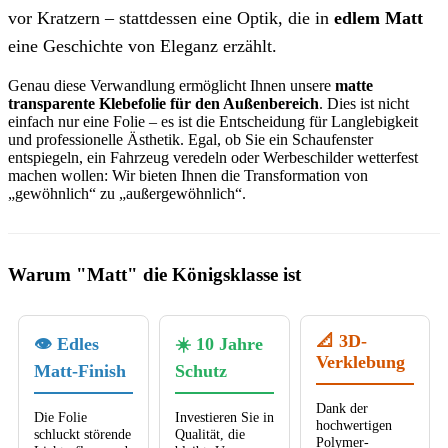
vor Kratzern – stattdessen eine Optik, die in
edlem Matt
eine Geschichte von Eleganz erzählt.
Genau diese Verwandlung ermöglicht Ihnen unsere
matte
transparente Klebefolie für den Außenbereich
. Dies ist nicht
einfach nur eine Folie – es ist die Entscheidung für Langlebigkeit
und professionelle Ästhetik. Egal, ob Sie ein Schaufenster
entspiegeln, ein Fahrzeug veredeln oder Werbeschilder wetterfest
machen wollen: Wir bieten Ihnen die Transformation von
„gewöhnlich“ zu „außergewöhnlich“.
Warum "Matt" die Königsklasse ist
📐 3D-
👁️ Edles
☀️ 10 Jahre
Verklebung
Matt-Finish
Schutz
Dank der
Die Folie
Investieren Sie in
hochwertigen
schluckt störende
Qualität, die
Polymer-