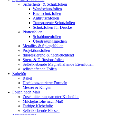
Sicherheits- & Schutzfolien
Wandschutzfolien
Buchschutzfolien
Antirutschfolien
Transparente Schutzfolien
Schutzfolien für Drucke
Plotterfolien
Schablonenfolien
Übertragungsmedien
Metallic- & Spiegelfolien
Projektionsfolien
fluoreszierend & nachleuchtend
Streu- & Diffusionsfolien
Selbstklebende Magnethaftende Eisenfolien
selbsthaftende Folien
Zubehör
Rakel
Hochkonzentrierte Formeln
Messer & Kingen
Folien nach Maß
Zuschnitte transparenter Klebefolie
Milchglasfolie nach Maß
Farbige Klebefolie
Selbstklebende Fliesen