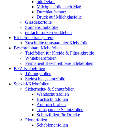
mit Dekor
Milchglasfolie nach Maß
Durchlaufschutz
Druck auf Milchglasfolie
Glasdekorfolie
Sonnenschutzfolie
einfach trocken verkleben
Klebefolie transparent
Zuschnitte transparenter Klebefolie
Beschreibbare Klebefolien
Tafelfolien für Kreide & Flüssigkreide
Whiteboardfolien
Permanent Beschreibbare Klebefolien
KFZ-Klebefolien
Tönungsfolien
Steinschlagschutzfolie
Spezial-Klebefolien
Sicherheits- & Schutzfolien
Wandschutzfolien
Buchschutzfolien
Antirutschfolien
Transparente Schutzfolien
Schutzfolien für Drucke
Plotterfolien
Schablonenfolien