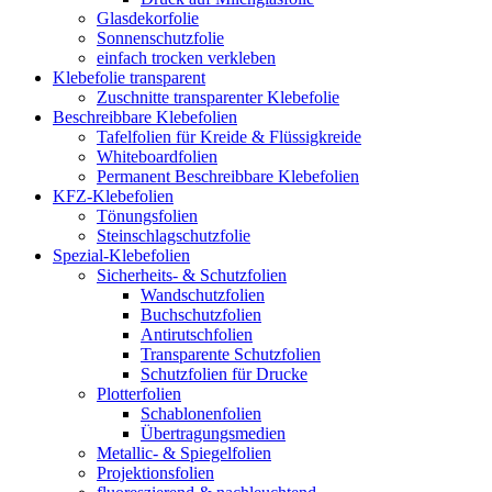
Glasdekorfolie
Sonnenschutzfolie
einfach trocken verkleben
Klebefolie transparent
Zuschnitte transparenter Klebefolie
Beschreibbare Klebefolien
Tafelfolien für Kreide & Flüssigkreide
Whiteboardfolien
Permanent Beschreibbare Klebefolien
KFZ-Klebefolien
Tönungsfolien
Steinschlagschutzfolie
Spezial-Klebefolien
Sicherheits- & Schutzfolien
Wandschutzfolien
Buchschutzfolien
Antirutschfolien
Transparente Schutzfolien
Schutzfolien für Drucke
Plotterfolien
Schablonenfolien
Übertragungsmedien
Metallic- & Spiegelfolien
Projektionsfolien