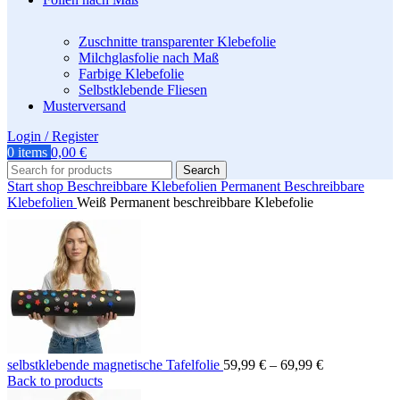
Zuschnitte transparenter Klebefolie
Milchglasfolie nach Maß
Farbige Klebefolie
Selbstklebende Fliesen
Musterversand
Login / Register
0
items
0,00
€
Search
Start
shop
Beschreibbare Klebefolien
Permanent Beschreibbare
Klebefolien
Weiß Permanent beschreibbare Klebefolie
Preisspanne:
selbstklebende magnetische Tafelfolie
59,99
€
–
69,99
€
59,99 €
Back to products
bis