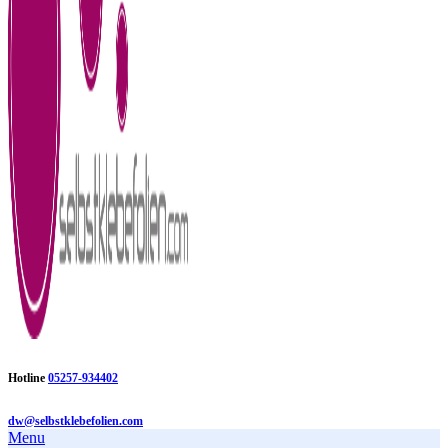
Hotline
05257-934402
dw@selbstklebefolien.com
Menu