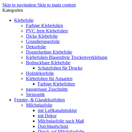
Skip to navigation
Skip to main content
Kategorien
Klebefolie
Farbige Klebefolien
PVC freie Klebefolien
Dicke Klebefolie
Grundierungsfolie
Dekorfolie
Doppelseitige Klebefolie
Klebefolien Blasenfreie Trockenverklebung
Bedruckbare Klebefolie
Schutzfolien für Drucke
Holzdekorfolie
Klebefolien für Aquarien
Farbige Klebefolien
passgenaue Zuschnitte
Steinoptik
Fenster- & Glasdekorfolien
Milchglasfolie
mit Luftkanalstruktur
mit Dekor
Milchglasfolie nach Maß
Durchlaufschutz
Druck auf Milchglasfolie