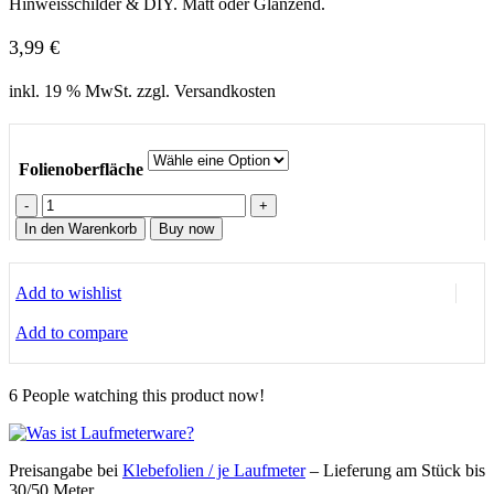
Hinweisschilder & DIY. Matt oder Glänzend.
3,99
€
inkl. 19 % MwSt. zzgl. Versandkosten
Folienoberfläche
Weiß
Permanent
In den Warenkorb
Buy now
beschreibbare
Klebefolie
Menge
Add to wishlist
Add to compare
6
People watching this product now!
Preisangabe bei
Klebefolien / je Laufmeter
– Lieferung
am Stück bis
30/50 Meter