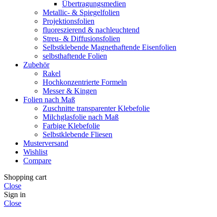
Übertragungsmedien
Metallic- & Spiegelfolien
Projektionsfolien
fluoreszierend & nachleuchtend
Streu- & Diffusionsfolien
Selbstklebende Magnethaftende Eisenfolien
selbsthaftende Folien
Zubehör
Rakel
Hochkonzentrierte Formeln
Messer & Kingen
Folien nach Maß
Zuschnitte transparenter Klebefolie
Milchglasfolie nach Maß
Farbige Klebefolie
Selbstklebende Fliesen
Musterversand
Wishlist
Compare
Shopping cart
Close
Sign in
Close