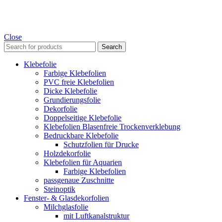
Close
Search
Klebefolie
Farbige Klebefolien
PVC freie Klebefolien
Dicke Klebefolie
Grundierungsfolie
Dekorfolie
Doppelseitige Klebefolie
Klebefolien Blasenfreie Trockenverklebung
Bedruckbare Klebefolie
Schutzfolien für Drucke
Holzdekorfolie
Klebefolien für Aquarien
Farbige Klebefolien
passgenaue Zuschnitte
Steinoptik
Fenster- & Glasdekorfolien
Milchglasfolie
mit Luftkanalstruktur