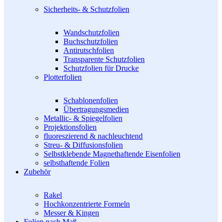
Sicherheits- & Schutzfolien
Wandschutzfolien
Buchschutzfolien
Antirutschfolien
Transparente Schutzfolien
Schutzfolien für Drucke
Plotterfolien
Schablonenfolien
Übertragungsmedien
Metallic- & Spiegelfolien
Projektionsfolien
fluoreszierend & nachleuchtend
Streu- & Diffusionsfolien
Selbstklebende Magnethaftende Eisenfolien
selbsthaftende Folien
Zubehör
Rakel
Hochkonzentrierte Formeln
Messer & Kingen
Folien nach Maß