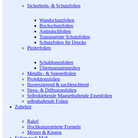
Sicherheits- & Schutzfolien
Wandschutzfolien
Buchschutzfolien
Antirutschfolien
Transparente Schutzfolien
Schutzfolien für Drucke
Plotterfolien
Schablonenfolien
Übertragungsmedien
Metallic- & Spiegelfolien
Projektionsfolien
fluoreszierend & nachleuchtend
Streu- & Diffusionsfolien
Selbstklebende Magnethaftende Eisenfolien
selbsthaftende Folien
Zubehör
Rakel
Hochkonzentrierte Formeln
Messer & Kingen
Folien nach Maß