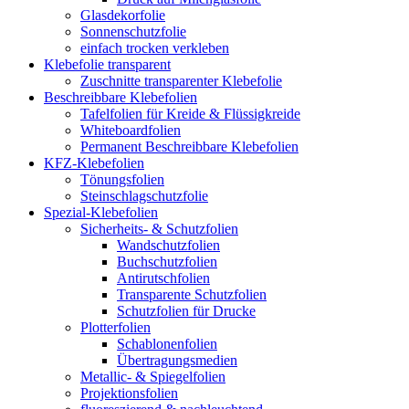
Glasdekorfolie
Sonnenschutzfolie
einfach trocken verkleben
Klebefolie transparent
Zuschnitte transparenter Klebefolie
Beschreibbare Klebefolien
Tafelfolien für Kreide & Flüssigkreide
Whiteboardfolien
Permanent Beschreibbare Klebefolien
KFZ-Klebefolien
Tönungsfolien
Steinschlagschutzfolie
Spezial-Klebefolien
Sicherheits- & Schutzfolien
Wandschutzfolien
Buchschutzfolien
Antirutschfolien
Transparente Schutzfolien
Schutzfolien für Drucke
Plotterfolien
Schablonenfolien
Übertragungsmedien
Metallic- & Spiegelfolien
Projektionsfolien