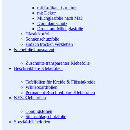
mit Luftkanalstruktur
mit Dekor
Milchglasfolie nach Maß
Durchlaufschutz
Druck auf Milchglasfolie
Glasdekorfolie
Sonnenschutzfolie
einfach trocken verkleben
Klebefolie transparent
Zuschnitte transparenter Klebefolie
Beschreibbare Klebefolien
Tafelfolien für Kreide & Flüssigkreide
Whiteboardfolien
Permanent Beschreibbare Klebefolien
KFZ-Klebefolien
Tönungsfolien
Steinschlagschutzfolie
Spezial-Klebefolien