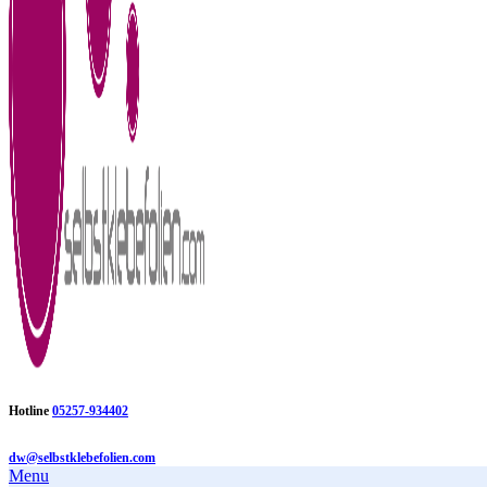
Hotline
05257-934402
dw@selbstklebefolien.com
Menu