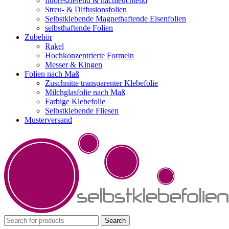
fluoreszierend & nachleuchtend
Streu- & Diffusionsfolien
Selbstklebende Magnethaftende Eisenfolien
selbsthaftende Folien
Zubehör
Rakel
Hochkonzentrierte Formeln
Messer & Kingen
Folien nach Maß
Zuschnitte transparenter Klebefolie
Milchglasfolie nach Maß
Farbige Klebefolie
Selbstklebende Fliesen
Musterversand
Search