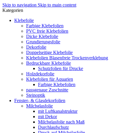
Skip to navigation
Skip to main content
Kategorien
Klebefolie
Farbige Klebefolien
PVC freie Klebefolien
Dicke Klebefolie
Grundierungsfolie
Dekorfolie
Doppelseitige Klebefolie
Klebefolien Blasenfreie Trockenverklebung
Bedruckbare Klebefolie
Schutzfolien für Drucke
Holzdekorfolie
Klebefolien für Aquarien
Farbige Klebefolien
passgenaue Zuschnitte
Steinoptik
Fenster- & Glasdekorfolien
Milchglasfolie
mit Luftkanalstruktur
mit Dekor
Milchglasfolie nach Maß
Durchlaufschutz
Druck auf Milchglasfolie